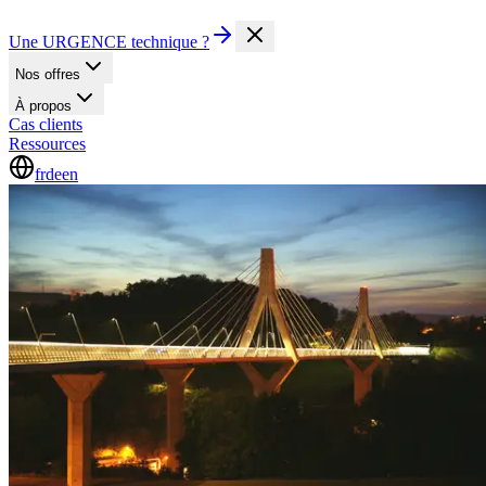
Une URGENCE technique ?
Nos offres
À propos
Cas clients
Ressources
fr
de
en