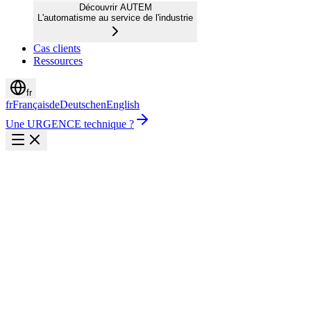
Découvrir AUTEM
L'automatisme au service de l'industrie
Cas clients
Ressources
fr
fr
Français
de
Deutsch
en
English
Une URGENCE technique ?