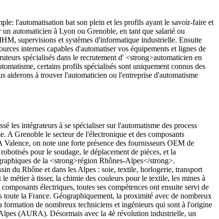
: l'automatisation bat son plein et les profils ayant le savoir-faire et
 un automaticien à Lyon ou Grenoble, en tant que salarié ou
HM, supervisions et systèmes d'informatique industrielle. Ensuite
ources internes capables d'automatiser vos équipements et lignes de
cruteurs spécialisés dans le recrutement d' <strong>automaticien en
tomatisme, certains profils spécialisés sont uniquement connus des
 aiderons à trouver l'automaticien ou l'entreprise d'automatisme
é les intégrateurs à se spécialiser sur l'automatisme des process
me. A Grenoble le secteur de l'électronique et des composants
A Valence, on note une forte présence des fournisseurs OEM de
obotisés pour le soudage, le déplacement de pièces, et la
géographiques de la <strong>région Rhônes-Alpes</strong>.
n du Rhône et dans les Alpes : soie, textile, horlogerie, transport
 métier à tisser, la chimie des couleurs pour le textile, les mines à
es composants électriques, toutes ses compétences ont ensuite servi de
dans toute la France. Géographiquement, la proximité avec de nombreux
a formation de nombreux techniciens et ingénieurs qui sont à l'origine
Alpes (AURA). Désormais avec la 4è révolution industrielle, un