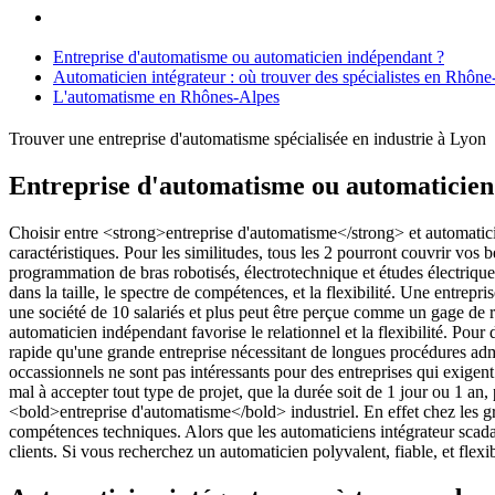
Entreprise d'automatisme ou automaticien indépendant ?
Automaticien intégrateur : où trouver des spécialistes en Rhône
L'automatisme en Rhônes-Alpes
Trouver une entreprise d'automatisme spécialisée en industrie à Lyon
Entreprise d'automatisme ou automaticien
Choisir entre <strong>entreprise d'automatisme</strong> et automaticie
caractéristiques. Pour les similitudes, tous les 2 pourront couvrir v
programmation de bras robotisés, électrotechnique et études électriqu
dans la taille, le spectre de compétences, et la flexibilité. Une entrep
une société de 10 salariés et plus peut être perçue comme un gage de ro
automaticien indépendant favorise le relationnel et la flexibilité. Po
rapide qu'une grande entreprise nécessitant de longues procédures admi
occassionnels ne sont pas intéressants pour des entreprises qui exige
mal à accepter tout type de projet, que la durée soit de 1 jour ou 1 an,
<bold>entreprise d'automatisme</bold> industriel. En effet chez les gro
compétences techniques. Alors que les automaticiens intégrateur scada o
clients. Si vous recherchez un automaticien polyvalent, fiable, et fl