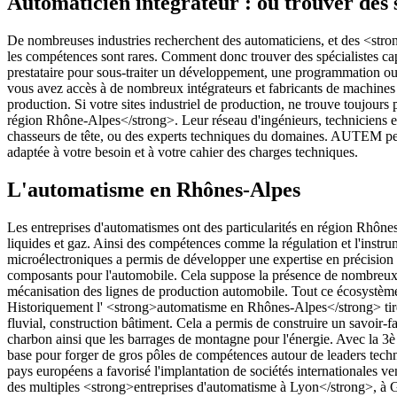
Automaticien intégrateur : où trouver des 
De nombreuses industries recherchent des automaticiens, et des <strong>
les compétences sont rares. Comment donc trouver des spécialistes c
prestataire pour sous-traiter un développement, une programmation ou
vous avez accès à de nombreux intégrateurs et fabricants de machines 
production. Si votre sites industriel de production, ne trouve toujours
région Rhône-Alpes</strong>. Leur réseau d'ingénieurs, techniciens e
chasseurs de tête, ou des experts techniques du domaines. AUTEM peut 
adaptée à votre besoin et à votre cahier des charges techniques.
L'automatisme en Rhônes-Alpes
Les entreprises d'automatismes ont des particularités en région Rhônes
liquides et gaz. Ainsi des compétences comme la régulation et l'instru
microélectroniques a permis de développer une expertise en précisio
composants pour l'automobile. Cela suppose la présence de nombreux ro
mécanisation des lignes de production automobile. Tout ce écosystème 
Historiquement l' <strong>automatisme en Rhônes-Alpes</strong> tire sa
fluvial, construction bâtiment. Cela a permis de construire un savoir-f
charbon ainsi que les barrages de montagne pour l'énergie. Avec la 3è r
base pour forger de gros pôles de compétences autour de leaders techn
pays européens a favorisé l'implantation de sociétés internationales v
des multiples <strong>entreprises d'automatisme à Lyon</strong>, à 