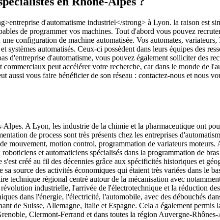
spécialistes en Rhône-Alpes ?
entreprise d'automatisme industriel</strong> à Lyon. la raison est simple
apables de programmer vos machines. Tout d'abord vous pouvez recruter
 une configuration de machine automatisée. Vos automates, variateurs, I
et systèmes automatisés. Ceux-ci possèdent dans leurs équipes des ress
 pas d'entreprise d'automatisme, vous pouvez également solliciter des re
t commerciaux peut accélérer votre recherche, car dans le monde de l'au
aussi vous faire bénéficier de son réseau : contactez-nous et nous vous
-Alpes. A Lyon, les industrie de la chimie et la pharmaceutique ont pouss
mentation de process sont très présents chez les entreprises d'automatis
n de mouvement, motion control, programmation de variateurs moteurs. 
boticiens et automaticiens spécialisés dans la programmation de bras r
s'est créé au fil des décennies grâce aux spécificités historiques et 
 source des activités économiques qui étaient très variées dans le bassi
aire technique régional centré autour de la mécanisation avec notamment le
évolution industrielle, l'arrivée de l'électrotechnique et la réduction d
iques dans l'énergie, l'électricité, l'automobile, avec des débouchés 
enant de Suisse, Allemagne, Italie et Espagne. Cela a également permis l
Grenoble, Clermont-Ferrand et dans toutes la région Auvergne-Rhônes-