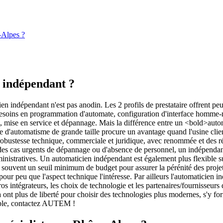
-Alpes ?
 indépendant ?
n indépendant n'est pas anodin. Les 2 profils de prestataire offrent peut
os besoins en programmation d'automate, configuration d'interface homm
e, mise en service et dépannage. Mais la différence entre un <bold>aut
rise d'automatisme de grande taille procure un avantage quand l'usine clie
bustesse technique, commerciale et juridique, avec renommée et des référe
ur des cas urgents de dépannage ou d'absence de personnel, un indépendan
nistratives. Un automaticien indépendant est également plus flexible su
nt souvent un seuil minimum de budget pour assurer la pérénité des proje
 pour peu que l'aspect technique l'intéresse. Par ailleurs l'automaticien i
s intégrateurs, les choix de technologie et les partenaires/fournisseurs
nt plus de liberté pour choisir des technologies plus modernes, s'y forme
exible, contactez AUTEM !