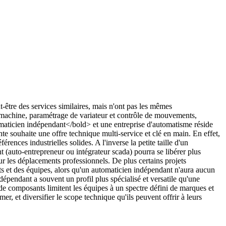
-être des services similaires, mais n'ont pas les mêmes
e-machine, paramétrage de variateur et contrôle de mouvements,
omaticien indépendant</bold> et une entreprise d'automatisme réside
nte souhaite une offre technique multi-service et clé en main. En effet,
nces industrielles solides. A l'inverse la petite taille d'un
t (auto-entrepreneur ou intégrateur scada) pourra se libérer plus
r les déplacements professionnels. De plus certains projets
ts et des équipes, alors qu'un automaticien indépendant n'aura aucun
ndépendant a souvent un profil plus spécialisé et versatile qu'une
 de composants limitent les équipes à un spectre défini de marques et
r, et diversifier le scope technique qu'ils peuvent offrir à leurs