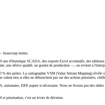
s — beaucoup moins.
10 ans d'historique SCADA, des exports Excel accumulés, des tableaux d
e, une dérive qualité, un goulot de production —, on revient à l'interp
80 % des pertes. La cartographie VSM (Value Stream Mapping) révèle où 
alent rien si elles ne débouchent pas sur des actions priorisées, chiffr
tomates, ERP, papier si nécessaire. Nous ne livrons pas des slides Po
et priorisation, c'est un levier de décision.