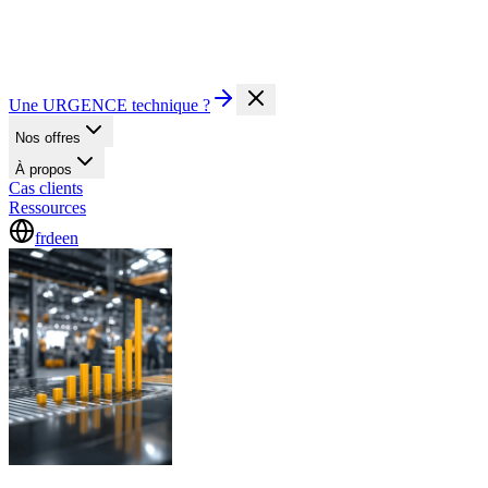
Une URGENCE technique ?
Nos offres
À propos
Cas clients
Ressources
fr
de
en