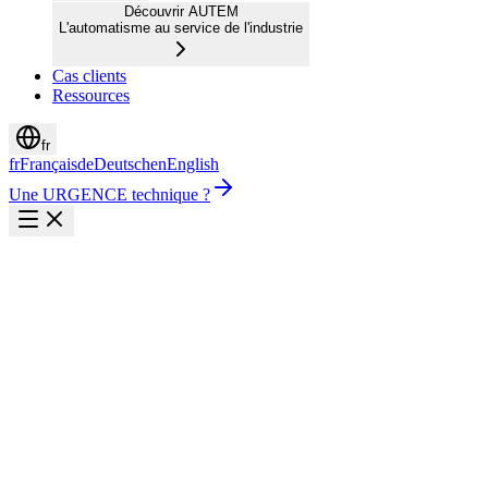
Découvrir AUTEM
L'automatisme au service de l'industrie
Cas clients
Ressources
fr
fr
Français
de
Deutsch
en
English
Une URGENCE technique ?