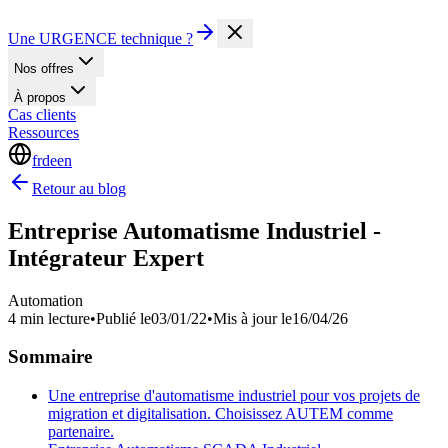
Une URGENCE technique ?
Nos offres
À propos
Cas clients
Ressources
fr
de
en
Retour au blog
Entreprise Automatisme Industriel -
Intégrateur Expert
Automation
4 min lecture
•
Publié le
03/01/22
•
Mis à jour le
16/04/26
Sommaire
Une entreprise d'automatisme industriel pour vos projets de
migration et digitalisation. Choisissez AUTEM comme
partenaire.