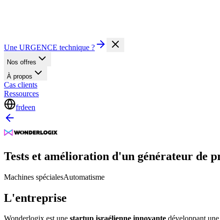
Une URGENCE technique ?
Nos offres
À propos
Cas clients
Ressources
fr
de
en
Tests et amélioration d'un générateur de
Machines spéciales
Automatisme
L'entreprise
Wonderlogix est une
startup israélienne innovante
développant une 