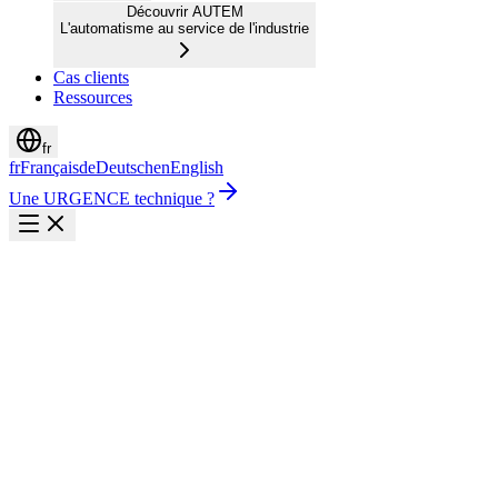
Découvrir AUTEM
L'automatisme au service de l'industrie
Cas clients
Ressources
fr
fr
Français
de
Deutsch
en
English
Une URGENCE technique ?