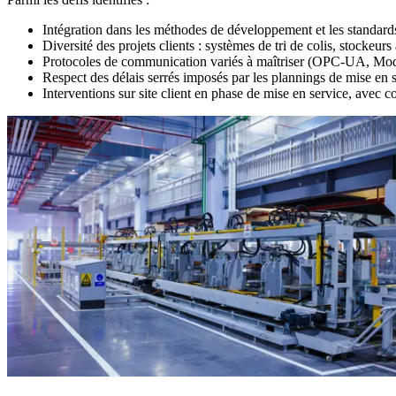
Intégration dans les méthodes de développement et les standa
Diversité des projets clients : systèmes de tri de colis, stockeurs
Protocoles de communication variés à maîtriser (OPC-UA, Modbu
Respect des délais serrés imposés par les plannings de mise en se
Interventions sur site client en phase de mise en service, avec 