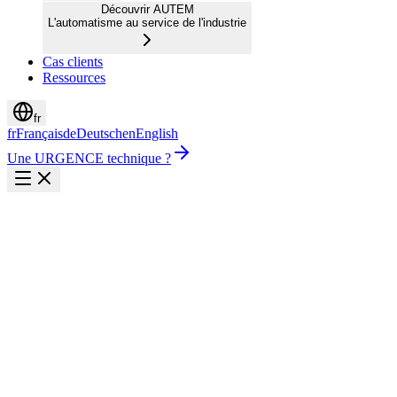
Découvrir AUTEM
L'automatisme au service de l'industrie
Cas clients
Ressources
fr
fr
Français
de
Deutsch
en
English
Une URGENCE technique ?