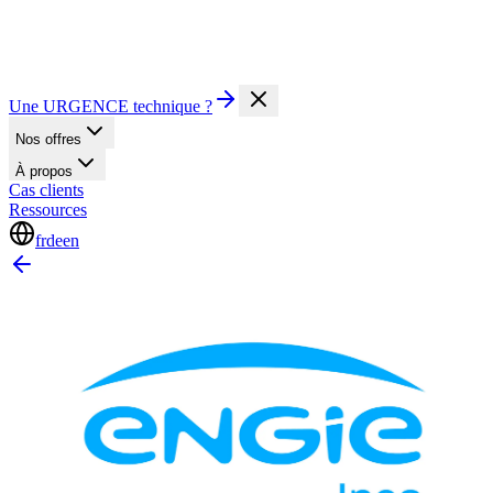
Une URGENCE technique ?
Nos offres
À propos
Cas clients
Ressources
fr
de
en