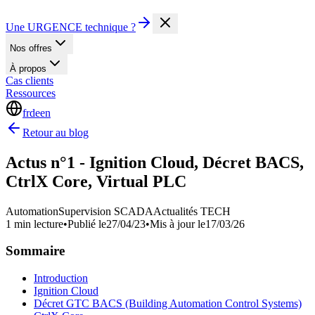
Une URGENCE technique ?
Nos offres
À propos
Cas clients
Ressources
fr
de
en
Retour au blog
Actus n°1 - Ignition Cloud, Décret BACS,
CtrlX Core, Virtual PLC
Automation
Supervision SCADA
Actualités TECH
1 min lecture
•
Publié le
27/04/23
•
Mis à jour le
17/03/26
Sommaire
Introduction
Ignition Cloud
Décret GTC BACS (Building Automation Control Systems)