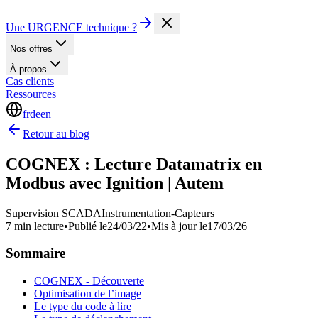
Une URGENCE technique ?
Nos offres
À propos
Cas clients
Ressources
fr
de
en
Retour au blog
COGNEX : Lecture Datamatrix en
Modbus avec Ignition | Autem
Supervision SCADA
Instrumentation-Capteurs
7 min lecture
•
Publié le
24/03/22
•
Mis à jour le
17/03/26
Sommaire
COGNEX - Découverte
Optimisation de l’image
Le type du code à lire