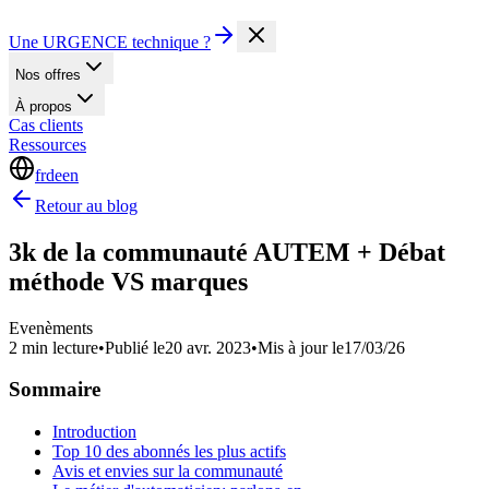
Une URGENCE technique ?
Nos offres
À propos
Cas clients
Ressources
fr
de
en
Retour au blog
3k de la communauté AUTEM + Débat
méthode VS marques
Evenèments
2 min lecture
•
Publié le
20 avr. 2023
•
Mis à jour le
17/03/26
Sommaire
Introduction
Top 10 des abonnés les plus actifs
Avis et envies sur la communauté