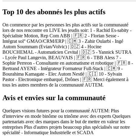
Top 10 des abonnés les plus actifs
On commence par les personnes les plus actifs sur la communauté
lors de nos rencontre en LIVE les jeudis soir: 1 - Rachid Es-sabity -
Spécialiste Motion, Rep Com ABB | 🇫🇷 2 - Florian Sesse -
Intégrat sol° GMAO/CRM/ERP | 🇨🇲 3 - Zahir Oularbi - Ingé
Autom Soummam (Evian/Volvic) | 🇩🇿 4 - Hocine
BOUCHEMAL - Automaticien Cevital | 🇩🇿 5 - Yannick SUTRA
- Lycée Paul Langevin, BEAUVAIS | 🇫🇷 6 - TBB Aless 7 -
Sophie Perreon - Consultante en automatisme et robotique | 🇫🇷 8 -
Bertrand AYENE - Intégrateur Formateur Full-Stack | 🇨🇲 9 -
Bourahima Kamagate - Elec Autom Nestlé | 🇨🇮 10 - Sylvain
Pastor - Electronique embarqué, Drônes | 🇫🇷 Merci également à
tous les autres membres de la communauté AUTEM.
Avis et envies sur la communauté
Quelques visions futures pour la communauté AUTEM: Plus
d'interview en mode binôme ou trinôme avec des experts Quelques
partenariats avec des marques dans le but de mettre en valeur les
entreprises Plus d'autres projets beaucoup plus spécialisés sur notre
spécialité - Informatique Industrielle et SCADA