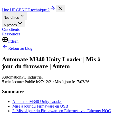
Une URGENCE technique ?
Nos offres
À propos
Cas clients
Ressources
fr
de
en
Retour au blog
Automate M340 Unity Loader | Mis à
jour du firmware | Autem
Automation
PC Industriel
5 min lecture
•
Publié le
27/12/21
•
Mis à jour le
17/03/26
Sommaire
Automate M340 Unity Loader
Mise à jour du Firmaware en USB
2: Mise à jour du Firmaware en Ethernet avec Ethernet NOC