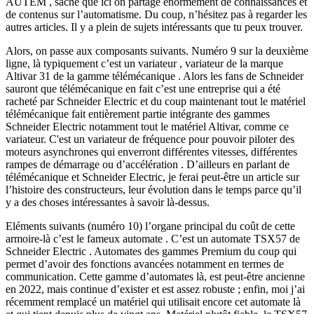
AUTEM , sache que ici on partage énormément de connaissances et
de contenus sur l’automatisme. Du coup, n’hésitez pas à regarder les
autres articles. Il y a plein de sujets intéressants que tu peux trouver.
Alors, on passe aux composants suivants. Numéro 9 sur la deuxième
ligne, là typiquement c’est un variateur , variateur de la marque
Altivar 31 de la gamme télémécanique . Alors les fans de Schneider
sauront que télémécanique en fait c’est une entreprise qui a été
racheté par Schneider Electric et du coup maintenant tout le matériel
télémécanique fait entièrement partie intégrante des gammes
Schneider Electric notamment tout le matériel Altivar, comme ce
variateur. C'est un variateur de fréquence pour pouvoir piloter des
moteurs asynchrones qui enverront différentes vitesses, différentes
rampes de démarrage ou d’accélération . D’ailleurs en parlant de
télémécanique et Schneider Electric, je ferai peut-être un article sur
l’histoire des constructeurs, leur évolution dans le temps parce qu’il
y a des choses intéressantes à savoir là-dessus.
Eléments suivants (numéro 10) l’organe principal du coût de cette
armoire-là c’est le fameux automate . C’est un automate TSX57 de
Schneider Electric . Automates des gammes Premium du coup qui
permet d’avoir des fonctions avancées notamment en termes de
communication. Cette gamme d’automates là, est peut-être ancienne
en 2022, mais continue d’exister et est assez robuste ; enfin, moi j’ai
récemment remplacé un matériel qui utilisait encore cet automate là